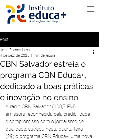
Post
Jone Ramos Lima
4 de dez. de 2025
1 min de leitura
CBN Salvador estreia o
programa CBN Educa+,
dedicado a boas práticas
e inovação no ensino
A rádio CBN Salvador (100,7 FM), 
emissora reconhecida pela credibilidade 
e compromisso com o jornalismo de 
qualidade, estreou nesta quarta-feira 
(29) o programa CBN Educa+, uma nova 