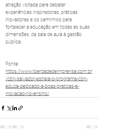
atração voltada para debater 
experiências inspiradoras, práticas 
inovadoras e os caminhos para 
fortalecer a educação em todas as suas 
dimensões, da sala de aula à gestão 
pública.  
Fonte: 
https://www.liberdadedeimprensa.com.br
/cbn-salvador-estreia-o-programa-cbn-
educa-dedicado-a-boas-praticas-e-
inovacao-no-ensino/