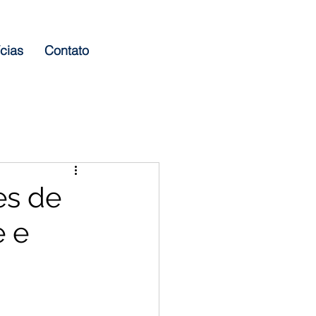
cias
Contato
es de
e e