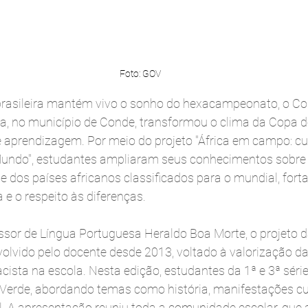
Foto: GOV
rasileira mantém vivo o sonho do hexacampeonato, o Col
a, no município de Conde, transformou o clima da Copa
aprendizagem. Por meio do projeto "África em campo: cultu
undo", estudantes ampliaram seus conhecimentos sobre a 
de dos países africanos classificados para o mundial, fort
 e o respeito às diferenças.
essor de Língua Portuguesa Heraldo Boa Morte, o projeto d
olvido pelo docente desde 2013, voltado à valorização da
cista na escola. Nesta edição, estudantes da 1ª e 3ª sér
 Verde, abordando temas como história, manifestações cul
l. A apresentação reuniu toda a comunidade escolar, qu