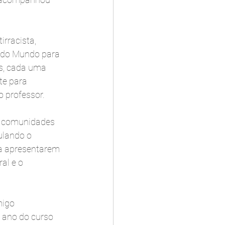
rracista, 
 do Mundo para 
s, cada uma 
te para 
o professor.
as comunidades 
ulando o 
 a apresentarem 
al e o 
migo 
 ano do curso 