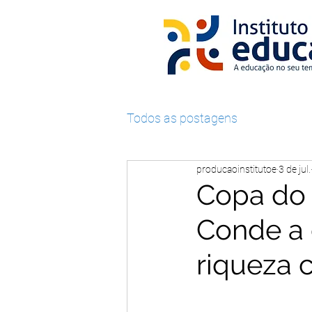
Todos as postagens
producaoinstitutoe
3 de jul.
Copa do 
Conde a 
riqueza c