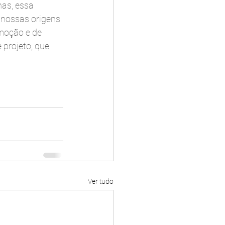
nas, essa 
 nossas origens 
moção e de 
projeto, que 
Ver tudo