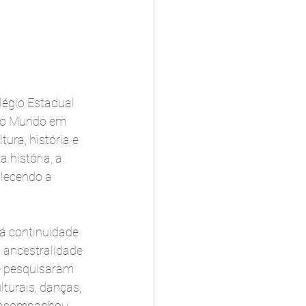
égio Estadual 
 do Mundo em 
ra, história e 
história, a 
alecendo a 
á continuidade 
 ancestralidade 
ie pesquisaram 
turais, danças, 
e acompanhou 