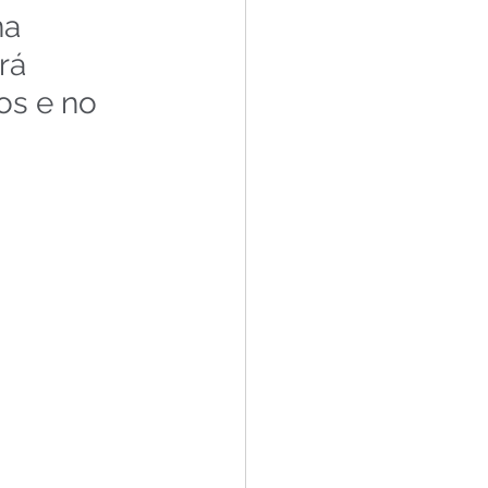
a 
rá 
os e no 