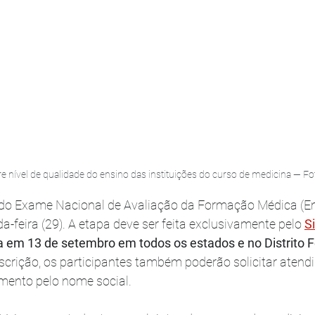
e nível de qualidade do ensino das instituições do curso de medicina — Fo
o do Exame Nacional de Avaliação da Formação Médica (
-feira (29). A etapa deve ser feita exclusivamente pelo 
S
a em 13 de setembro em todos os estados e no Distrito F
crição, os participantes também poderão solicitar atend
amento pelo nome social.