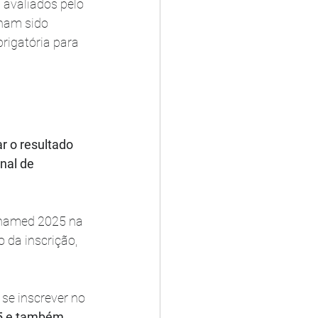
 avaliados pelo 
ham sido 
rigatória para 
r o resultado 
nal de 
Enamed 2025 na 
 da inscrição, 
se inscrever no 
25 e também 