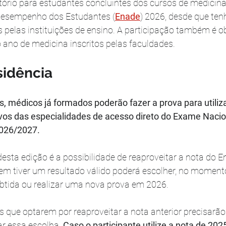
ório para estudantes concluintes dos cursos de medicina
Desempenho dos Estudantes (
Enade
) 2026, desde que ten
os pelas instituições de ensino. A participação também é ob
 ano de medicina inscritos pelas faculdades.
sidência
 médicos já formados poderão fazer a prova para utiliza
vos das especialidades de acesso direto do Exame Nacio
2026/2027.
sta edição é a possibilidade de reaproveitar a nota do 
em tiver um resultado válido poderá escolher, no momento
 obtida ou realizar uma nova prova em 2026.
que optarem por reaproveitar a nota anterior precisarão 
r essa escolha. 
Caso o participante utilize a nota de 20