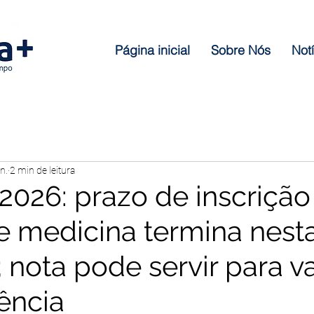
Página inicial
Sobre Nós
Notí
n.
2 min de leitura
026: prazo de inscrição
e medicina termina nest
 nota pode servir para v
ência