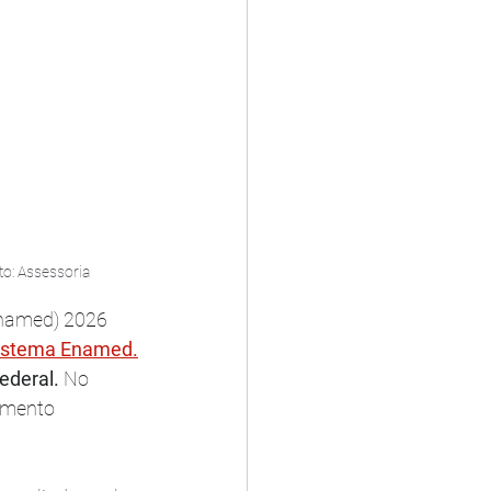
to: Assessoria
Enamed) 2026 
istema Enamed.
ederal. 
No 
imento 