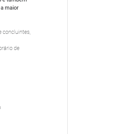
 a maior 
 concluintes, 
rário de 
o