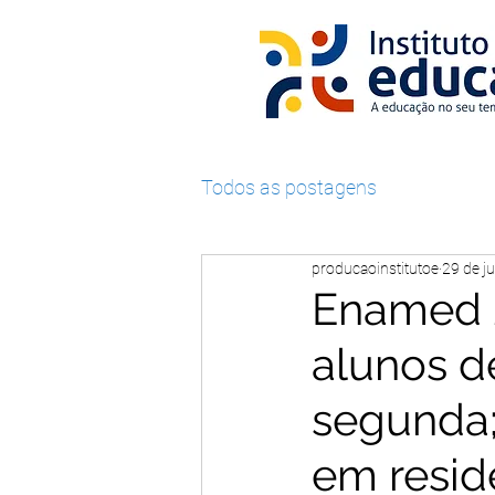
Todos as postagens
producaoinstitutoe
29 de ju
Enamed 2
alunos d
segunda;
em resid