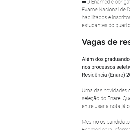
➡️O Enamed é obrigat
Exame Nacional de 
habilitados e inscrit
estudantes do quarto
Vagas de re
Além dos graduandos,
nos processos seleti
Residência (Enare) 
Uma das novidades de
seleção do Enare. Qu
entre usar a nota já
Mesmo os candidatos 
Enamed para informa