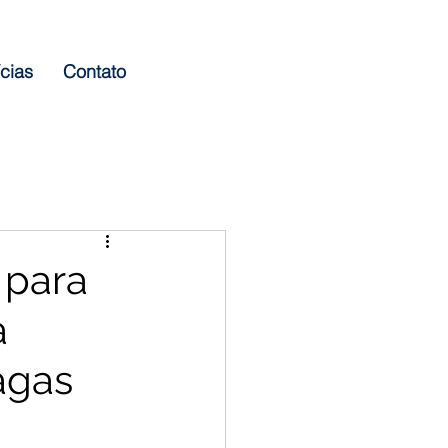
cias
Contato
 para
a
agas