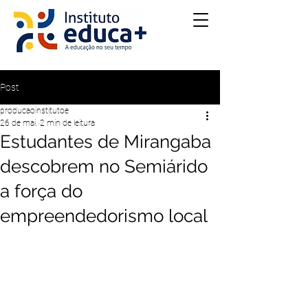
Post
producaoinstitutoe
26 de mai.
2 min de leitura
Estudantes de Mirangaba
descobrem no Semiárido
a força do
empreendedorismo local