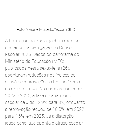
Foto: Viviane Macêdo/Ascom SEC
A Educação da Bahia ganhou mais um 
destaque na divulgação do Censo 
Escolar 2025. Dados do panorama do 
Ministério da Educação (MEC), 
publicados nesta sexta-feira (26), 
apontaram reduções nos índices de 
evasão e reprovação do Ensino Médio 
da rede estadual. Na comparação entre 
2022 e 2025, a taxa de abandono 
escolar caiu de 12,9% para 3%, enquanto 
a reprovação recuou de 16,3%, em 2022, 
para 4,6%, em 2025. Já a distorção 
idade-série, que aponta o atraso escolar 