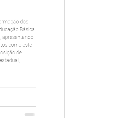
formação dos 
 Educação Básica 
e, apresentando 
ntos como este 
posição de 
estadual, 