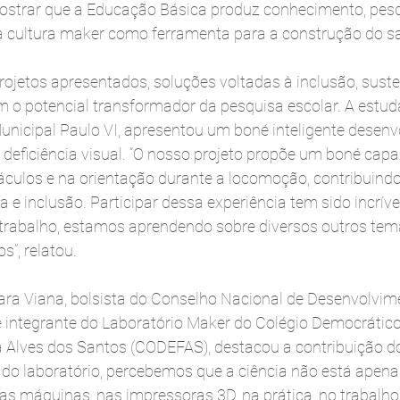
ostrar que a Educação Básica produz conhecimento, pesq
 a cultura maker como ferramenta para a construção do sa
ojetos apresentados, soluções voltadas à inclusão, suste
m o potencial transformador da pesquisa escolar. A estud
unicipal Paulo VI, apresentou um boné inteligente desenv
deficiência visual. “O nosso projeto propõe um boné capa
táculos e na orientação durante a locomoção, contribuind
e inclusão. Participar dessa experiência tem sido incrível
trabalho, estamos aprendendo sobre diversos outros tem
”, relatou.
ara Viana, bolsista do Conselho Nacional de Desenvolvimen
 integrante do Laboratório Maker do Colégio Democrático
a Alves dos Santos (CODEFAS), destacou a contribuição d
 do laboratório, percebemos que a ciência não está apena
s máquinas, nas impressoras 3D, na prática, no trabalho