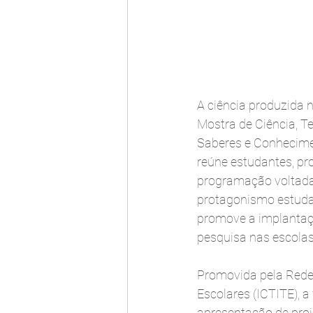
A ciência produzida 
Mostra de Ciência, T
Saberes e Conhecimen
reúne estudantes, pr
programação voltada 
protagonismo estudant
promove a implantaçã
pesquisa nas escolas
Promovida pela Rede I
Escolares (ICTITE), 
apresentação de proj