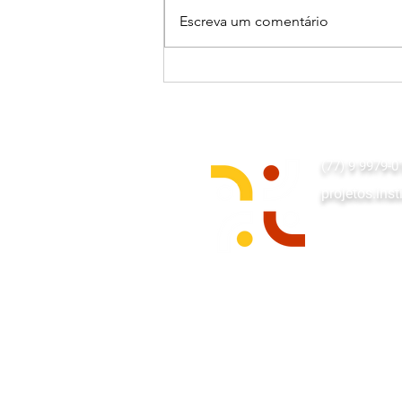
Escreva um comentário
História da Nossa Terra: uma
websérie que dá voz à
memória e à identidade de
Maragogipe
(77) 9 9979-0
projetos.in
Av. Juscelin
Imperial Torr
Eduardo Mag
© 2026 Desenvolvid