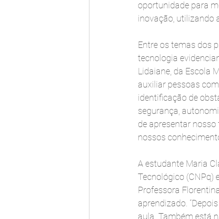
oportunidade para m
inovação, utilizando
Entre os temas dos pr
tecnologia evidencia
Lidaiane, da Escola M
auxiliar pessoas com 
identificação de obs
segurança, autonomia 
de apresentar nosso 
nossos conhecimentos
A estudante Maria Cl
Tecnológico (CNPq) e
Professora Florentin
aprendizado. “Depois
aula. Também está na