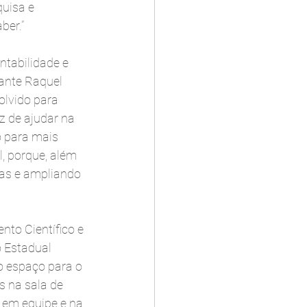
uisa e 
ber.”
ntabilidade e 
ante Raquel 
olvido para 
z de ajudar na 
o para mais 
, porque, além 
as e ampliando 
to Científico e 
 Estadual 
o espaço para o 
s na sala de 
 em equipe e na 