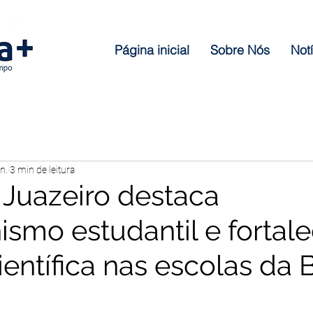
Página inicial
Sobre Nós
Notí
n.
3 min de leitura
 Juazeiro destaca
ismo estudantil e fortal
ientífica nas escolas da 