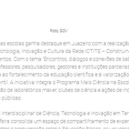
Foto; GOV
nas escolas ganha destaque em Juazeiro com a realização 
ecnologia, Inovação e Cultura da Rede ICTITE – Construin
tos. Com o tema “Encontros, diálogos e conexões de sabe
ofessores, pesquisadores, gestores e instituições parceir
ao fortalecimento da educação científica e à valorização
il. A iniciativa integra o Programa Mais Ciência na Escol
o de laboratórios maker, clubes de ciência e ações de inc
 públicas.
nterdisciplinar de Ciência, Tecnologia e Inovação em Terr
a feira consolida um espaço de compartilhamento de experi
etos e aproximação entre a Educação Básica, as universi