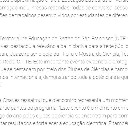
mação inclui mesas-redondas, rodas de conversa, sessões
es de trabalhos desenvolvidos por estudantes de diferente
 Territorial de Educação do Sertão do São Francisco (NTE 
ves, destacou a relevância da iniciativa para a rede públic
ra Juazeiro ser o polo da I Feira e Mostra de Ciência, Tec
a Rede ICTITE. Este importante evento evidencia o prota
que se destacam por meio dos Clubes de Ciências e, tamb
etos internacionais, demonstrando toda a potência e a qu
”
a Chaves ressaltou que o encontro representa um momen
participantes do programa. “Este evento é o momento em q
go do ano pelos clubes de ciência se encontram para comp
tar resultados e fortalecer a educação científica. É tam