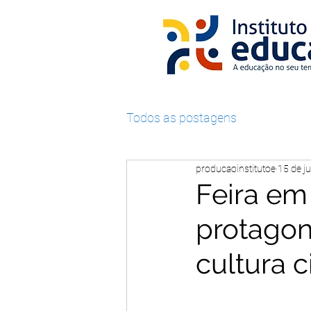
Todos as postagens
producaoinstitutoe
15 de ju
Feira em
protagon
cultura c