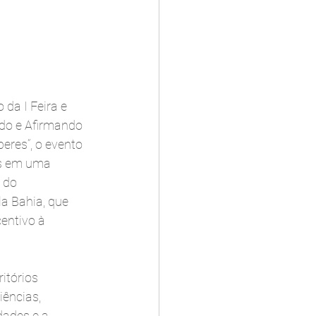
da I Feira e 
do e Afirmando 
res”, o evento 
as em uma 
 do 
a Bahia, que 
entivo à 
itórios 
ências, 
dades e a 