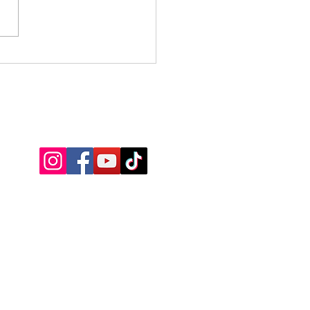
ituto Educa+ iniciou
reiro com Jornada
gógica, palestras e
alecimento da educação
iferentes municípios
nos
CONECTE-SE COM A GENTE!
rvados Instituto Educa+