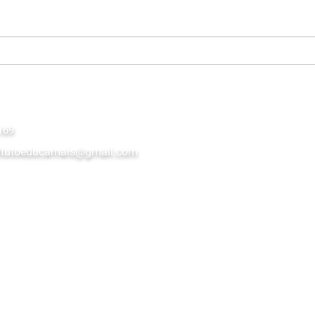
Instituto Educa+ reforça
Inst
compromisso com a
feve
inovação educacional e a
Peda
formação continuada dos
fort
professores.
em d
169
baia
stitutoeducamais@gmail.com
o Kubitscheck Nº 3563 - Jardim
e 11 - 2° andar, Sala 16 Luís
alhães - BA 47850-000
o por Cone Comunicação . Todos os direitos rese