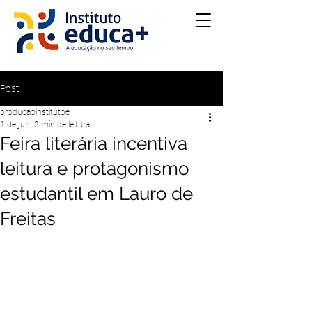
Post
producaoinstitutoe
1 de jun.
2 min de leitura
Feira literária incentiva
leitura e protagonismo
estudantil em Lauro de
Freitas