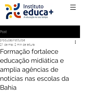
Post
producaoinstitutoe
21 de mai.
2 min de leitura
Formação fortalece
educação midiática e
amplia agências de
notícias nas escolas da
Bahia