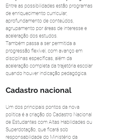
Entre as possibilidades estão programas 
de enriquecimento curricular, 
aprofundamento de conteúdos, 
agrupamento por áreas de interesse e 
aceleração dos estudos.
Também passa a ser permitida a 
progressão flexível, com avanço em 
disciplinas específicas, além da 
aceleração completa da trajetória escolar 
quando houver indicação pedagógica.
Cadastro nacional
Um dos principais pontos da nova 
política é a criação do Cadastro Nacional 
de Estudantes com Altas Habilidades ou 
Superdotação, que ficará sob 
responsabilidade do Ministério da 