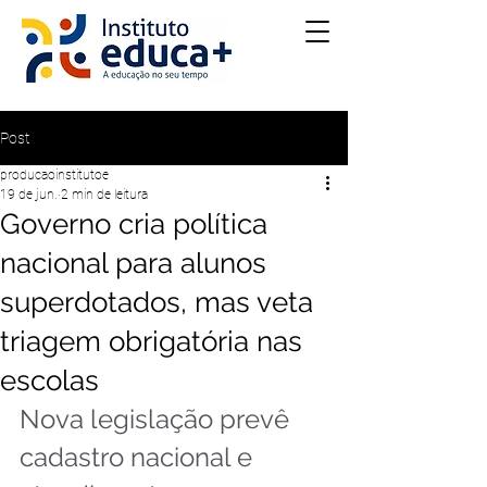
Post
producaoinstitutoe
19 de jun.
2 min de leitura
Governo cria política
nacional para alunos
superdotados, mas veta
triagem obrigatória nas
escolas
Nova legislação prevê 
cadastro nacional e 