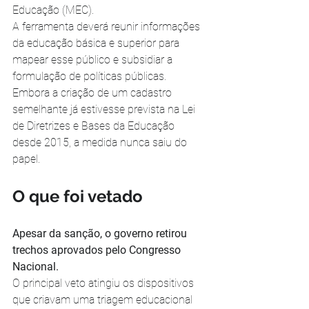
Educação (MEC).
A ferramenta deverá reunir informações 
da educação básica e superior para 
mapear esse público e subsidiar a 
formulação de políticas públicas. 
Embora a criação de um cadastro 
semelhante já estivesse prevista na Lei 
de Diretrizes e Bases da Educação 
desde 2015, a medida nunca saiu do 
papel.
O que foi vetado
Apesar da sanção, o governo retirou 
trechos aprovados pelo Congresso 
Nacional.
O principal veto atingiu os dispositivos 
que criavam uma triagem educacional 