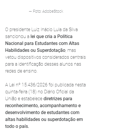
— Foto: AdobeStock
O presidente Luiz Inácio Lula da Silva 
sancionou a 
lei que cria a Política 
Nacional para Estudantes com Altas 
Habilidades ou Superdotação
, mas 
vetou dispositivos considerados centrais 
para a identificação desses alunos nas 
redes de ensino.
A Lei nº 15.436/2026 foi publicada nesta 
quinta-feira (18) no Diário Oficial da 
União e estabelece 
diretrizes para 
reconhecimento, acompanhamento e 
desenvolvimento de estudantes com 
altas habilidades ou superdotação em 
todo o país.