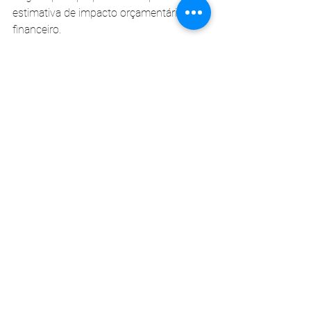
estimativa de impacto orçamentário e 
financeiro.
Adesão será voluntária
A implementação da política dependerá 
da adesão de estados, Distrito Federal e 
municípios. O governo federal poderá 
oferecer apoio técnico e financeiro, 
conforme disponibilidade orçamentária.
Os vetos ainda serão analisados pelo 
Congresso Nacional, que poderá mantê-
los ou derrubá-los em sessão conjunta 
de deputados e senadores.
Fonte: G1