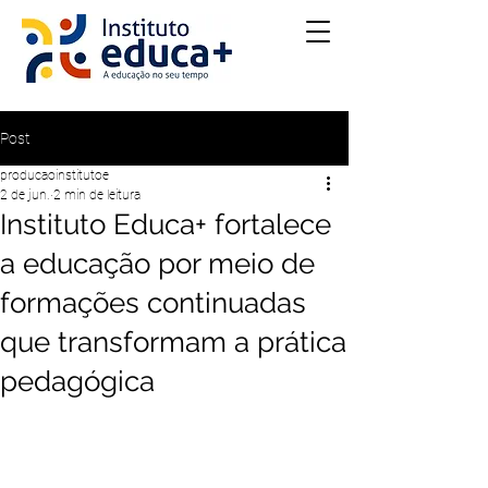
Post
producaoinstitutoe
2 de jun.
2 min de leitura
Instituto Educa+ fortalece
a educação por meio de
formações continuadas
que transformam a prática
pedagógica