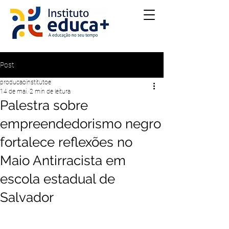
Post
producaoinstitutoe
14 de mai.
2 min de leitura
Palestra sobre
empreendedorismo negro
fortalece reflexões no
Maio Antirracista em
escola estadual de
Salvador