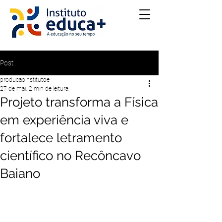
Post
producaoinstitutoe
27 de mai.
2 min de leitura
Projeto transforma a Física
em experiência viva e
fortalece letramento
científico no Recôncavo
Baiano