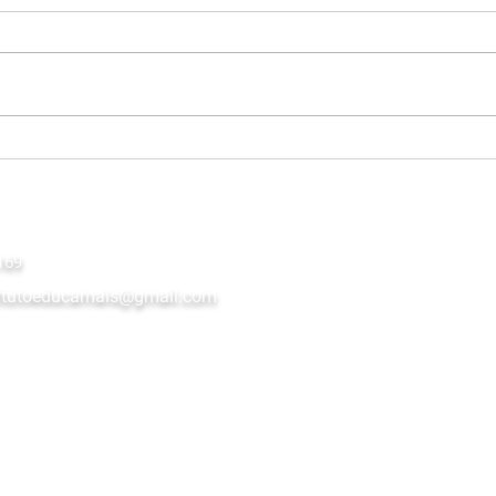
Instituto Educa+ reforça
Inst
compromisso com a
feve
inovação educacional e a
Peda
formação continuada dos
fort
professores.
em d
169
baia
stitutoeducamais@gmail.com
o Kubitscheck Nº 3563 - Jardim
e 11 - 2° andar, Sala 16 Luís
alhães - BA 47850-000