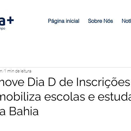
Página inicial
Sobre Nós
Notí
n.
1 min de leitura
ove Dia D de Inscrições
obiliza escolas e estud
a Bahia