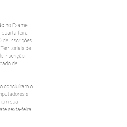
ção no Exame 
quarta-feira 
 de Inscrições 
erritoriais de 
 inscrição, 
cado de 
o concluíram o 
omputadores e 
rmem sua 
té sexta-feira 