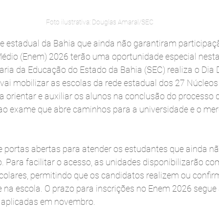
Foto ilustrativa: Douglas Amaral/SEC
e estadual da Bahia que ainda não garantiram participa
édio (Enem) 2026 terão uma oportunidade especial nesta 
aria da Educação do Estado da Bahia (SEC) realiza o Dia D
 vai mobilizar as escolas da rede estadual dos 27 Núcleos T
orientar e auxiliar os alunos na conclusão do processo de
ao exame que abre caminhos para a universidade e o mer
e portas abertas para atender os estudantes que ainda nã
. Para facilitar o acesso, as unidades disponibilizarão c
colares, permitindo que os candidatos realizem ou confi
e na escola. O prazo para inscrições no Enem 2026 segue a
o aplicadas em novembro.