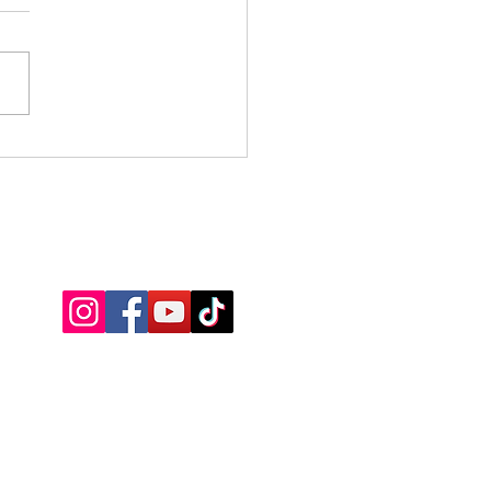
ituto Educa+ iniciou
reiro com Jornada
gógica, palestras e
alecimento da educação
iferentes municípios
nos
CONECTE-SE COM A GENTE!