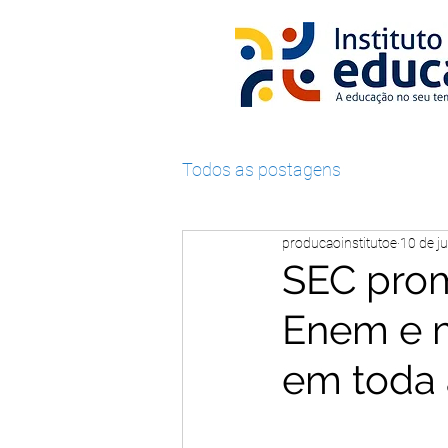
Todos as postagens
producaoinstitutoe
10 de ju
SEC prom
Enem e m
em toda 