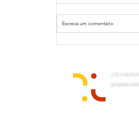
Escreva um comentário
História da Nossa Terra: uma
websérie que dá voz à
memória e à identidade de
Maragogipe
(77) 9 9979-0
projetos.in
Av. Juscelin
Imperial Torr
Eduardo Mag