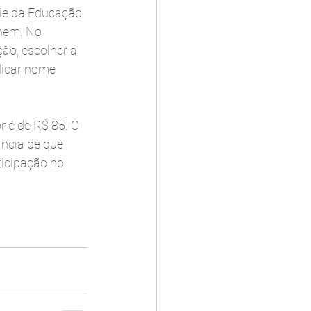
rie da Educação 
nem. No 
ão, escolher a 
dicar nome 
r é de R$ 85. O 
ncia de que 
icipação no 