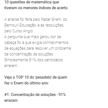
10 questões de matemática que 
tiveram os menores índices de acerto.
A análise foi feita pelo Radar Enem, do 
Bernoulli Educação, e as resoluções, 
pelo Curso Anglo.
A pergunta que mais gerou dor de 
cabeça foi a que exigia conhecimentos 
de equações para resolver um problema 
de concentração de soluções. 
Simplesmente 91% dos candidatos 
erraram.
Veja o TOP 10 do 'pesadelo' de quem 
fez o Enem do último ano:
#1
: Concentração de soluções - 91% 
erraram