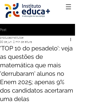
Post
producaoinstitutoe
30 de jun.
2 min de leitura
'TOP 10 do pesadelo': veja
as questões de
matemática que mais
'derrubaram' alunos no
Enem 2025; apenas 9%
dos candidatos acertaram
uma delas