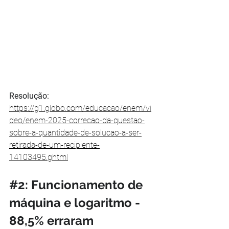
Resolução: 
https://g1.globo.com/educacao/enem/vi
deo/enem-2025-correcao-da-questao-
sobre-a-quantidade-de-solucao-a-ser-
retirada-de-um-recipiente-
14103495.ghtml
#2
: Funcionamento de 
máquina e logaritmo - 
88,5% erraram