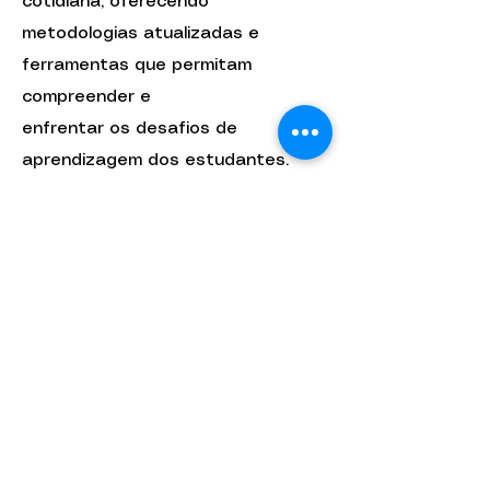
cotidiana, oferecendo
metodologias atualizadas e
ferramentas que permitam
compreender e
enfrentar os desafios de
aprendizagem dos estudantes.
Elas representam um compromisso
com a construção de uma
educação inovadora,
inclusiva e contextualizada. Ao
investir nos professores, o
Instituto Educa Mais contribui
diretamente para o
desenvolvimento das redes
municipais, ampliando
oportunidades,