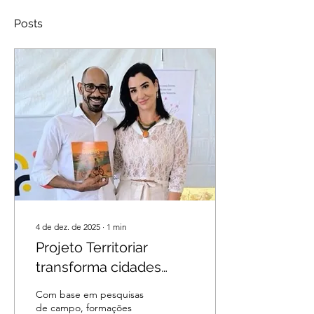
Posts
4 de dez. de 2025
∙
1
min
Projeto Territoriar
transforma cidades
baianas em salas de
Com base em pesquisas
aula vivas e inspira nova
de campo, formações